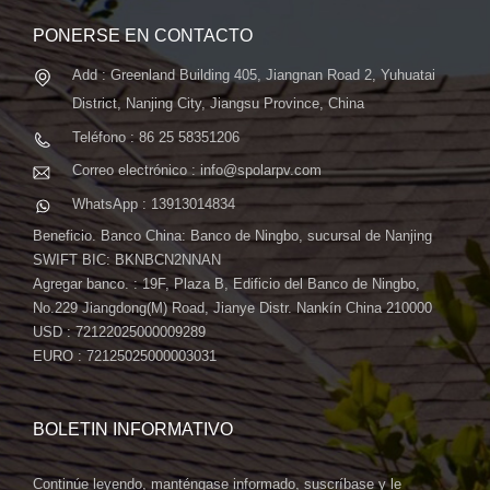
PONERSE EN CONTACTO
Add : Greenland Building 405, Jiangnan Road 2, Yuhuatai
District, Nanjing City, Jiangsu Province, China
Teléfono : 86 25 58351206
Correo electrónico : info@spolarpv.com
WhatsApp : 13913014834
Beneficio. Banco China: Banco de Ningbo, sucursal de Nanjing
SWIFT BIC: BKNBCN2NNAN
Agregar banco. : 19F, Plaza B, Edificio del Banco de Ningbo,
No.229 Jiangdong(M) Road, Jianye Distr. Nankín China 210000
USD : 72122025000009289
EURO : 72125025000003031
BOLETIN INFORMATIVO
Continúe leyendo, manténgase informado, suscríbase y le