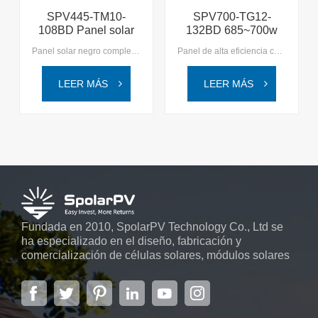
SPV445-TM10-
SPV700-TG12-
108BD Panel solar
132BD 685~700w
negro completo de
Módulo solar con
Panel solar negro completo de 430 W 丨 Panel de células tipo NElija SpolarPV para sus soluciones solares, donde combinamos innovación con sostenibilidad, allanando el camino para un mañana más brillante y verde.
Panel de alta eficiencia con marco negro de 700 W 丨 Módulo Topcon tipo N MBB Experimente la próxima generación de tecnología solar con SpolarPV, donde la innovación se une a la sostenibilidad para un futuro más brillante y ecológico.
420 ~ 445 w
marco negro
LEER MÁS
LEER MÁS
Fundada en 2010, SpolarPV Technology Co., Ltd se
ha especializado en el diseño, fabricación y
comercialización de células solares, módulos solares
y sistemas de energía solar. La empresa, ubicada en
la capital de la provincia de Jiangsu, Nanjing, con una
superficie de 6.000 m2, cuenta con sistemas
automáticos avanzados...