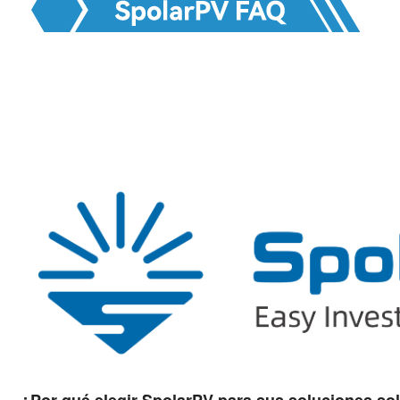
¿Por qué elegir SpolarPV para sus soluciones so