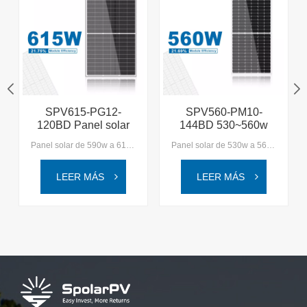
SPV615-PG12-
SPV560-PM10-
120BD Panel solar
144BD 530~560w
de doble generación
Panel solar de doble
Panel solar de 590w a 615w 丨 Vidrio de doble carga mecánica altaIngrese al mundo de SpolarPV, donde la tecnología y la naturaleza se unen, ofreciéndole soluciones solares de alta calidad diseñadas para el mundo moderno.
Panel solar de 530w a 560w 丨 Vidrio de doble carga mecánica altaIngrese al mundo de SpolarPV, donde la tecnología y la naturaleza se unen, ofreciéndole soluciones solares de alta calidad diseñadas para el mundo moderno.
590~615w
vidrio
LEER MÁS
LEER MÁS