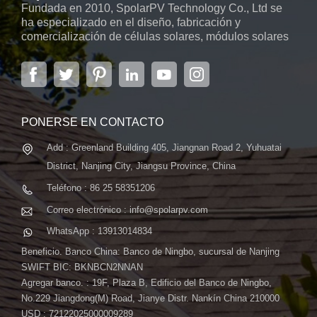
Fundada en 2010, SpolarPV Technology Co., Ltd se
ha especializado en el diseño, fabricación y
comercialización de células solares, módulos solares
y sistemas de energía solar. La empresa, ubicada en
la capital de la provincia de Jiangsu, Nanjing, con una
superficie de 6.000 m2, cuenta con sistemas
automáticos avanzados...
PONERSE EN CONTACTO
Add : Greenland Building 405, Jiangnan Road 2, Yuhuatai
District, Nanjing City, Jiangsu Province, China
Teléfono : 86 25 58351206
Correo electrónico : info@spolarpv.com
WhatsApp : 13913014834
Beneficio. Banco China: Banco de Ningbo, sucursal de Nanjing
SWIFT BIC: BKNBCN2NNAN
Agregar banco. : 19F, Plaza B, Edificio del Banco de Ningbo,
No.229 Jiangdong(M) Road, Jianye Distr. Nankín China 210000
USD : 72122025000009289