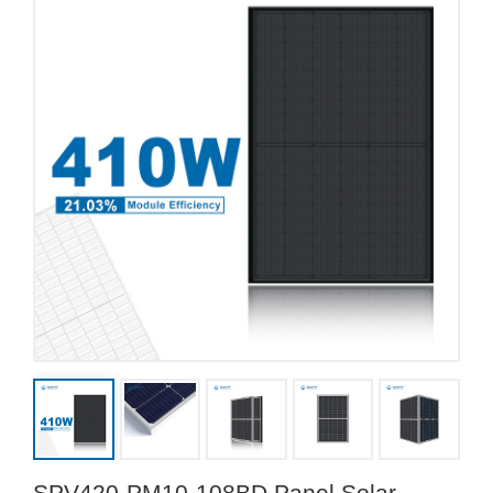
SPV420-PM10-108BD Panel Solar