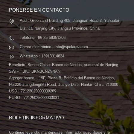
PONERSE EN CONTACTO
Add : Greenland Building 405, Jiangnan Road 2, Yuhuatai
District, Nanjing City, Jiangsu Province, China
Teléfono : 86 25 58351206
Correo electrónico : info@spolarpv.com
WhatsApp : 13913014834
Beneficio. Banco China: Banco de Ningbo, sucursal de Nanjing
SWIFT BIC: BKNBCN2NNAN
Agregar banco. : 19F, Plaza B, Edificio del Banco de Ningbo,
No.229 Jiangdong(M) Road, Jianye Distr. Nankín China 210000
USD : 72122025000009289
EURO : 72125025000003031
BOLETIN INFORMATIVO
Continúe leyendo, manténgase informado, suscríbase y le