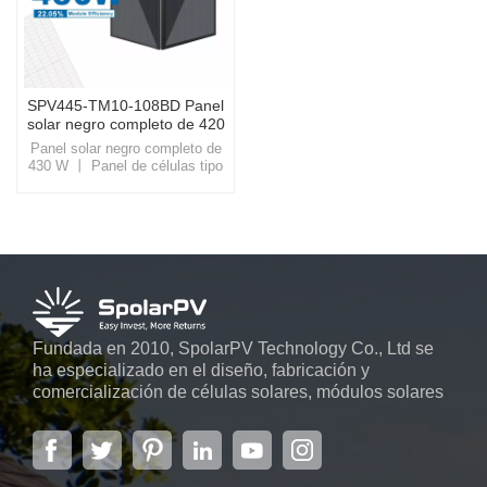
SPV445-TM10-108BD Panel
solar negro completo de 420
~ 445 w
Panel solar negro completo de
430 W 丨 Panel de células tipo
NElija SpolarPV para sus
soluciones solares, donde
combinamos innovación con
sostenibilidad, allanando el
camino para un mañana más
brillante y verde.
Fundada en 2010, SpolarPV Technology Co., Ltd se
ha especializado en el diseño, fabricación y
comercialización de células solares, módulos solares
y sistemas de energía solar. La empresa, ubicada en
la capital de la provincia de Jiangsu, Nanjing, con una
superficie de 6.000 m2, cuenta con sistemas
automáticos avanzados...