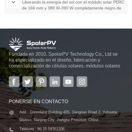
Liberando la energía del sol con el módulo solar PERC
de 166 mm y 380 W-390 W completamente negro de
SpolarPV
Fundada en 2010, SpolarPV Technology Co., Ltd se
ha especializado en el diseño, fabricación y
comercialización de células solares, módulos solares
y sistemas de energía solar. La empresa, ubicada en
la capital de la provincia de Jiangsu, Nanjing, con una
superficie de 6.000 m2, cuenta con sistemas
automáticos avanzados...
PONERSE EN CONTACTO
Add : Greenland Building 405, Jiangnan Road 2, Yuhuatai
District, Nanjing City, Jiangsu Province, China
Teléfono : 86 25 58351206