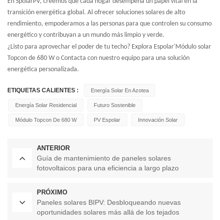
En SpolarPV, creemos que cada hogar desempeña un papel vital en la
transición energética global. Al ofrecer soluciones solares de alto
rendimiento, empoderamos a las personas para que controlen su consumo
energético y contribuyan a un mundo más limpio y verde.
'
¿Listo para aprovechar el poder de tu techo? Explora
Espolar
Módulo solar
Topcon de 680 W
o
Contacta con nuestro equipo
para una solución
energética personalizada.
ETIQUETAS CALIENTES :
Energía Solar En Azotea
Energía Solar Residencial
Futuro Sostenible
Módulo Topcon De 680 W
PV Espolar
Innovación Solar
ANTERIOR
Guía de mantenimiento de paneles solares
fotovoltaicos para una eficiencia a largo plazo
PRÓXIMO
Paneles solares BIPV: Desbloqueando nuevas
oportunidades solares más allá de los tejados