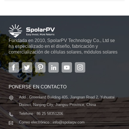
tradicionales.
Fundada en 2010, SpolarPV Technology Co., Ltd se
ha especializado en el diseño, fabricación y
comercialización de células solares, módulos solares
y sistemas de energía solar. La empresa, ubicada en
la capital de la provincia de Jiangsu, Nanjing, con una
superficie de 6.000 m2, cuenta con sistemas
automáticos avanzados...
PONERSE EN CONTACTO
Add : Greenland Building 405, Jiangnan Road 2, Yuhuatai
District, Nanjing City, Jiangsu Province, China
Teléfono : 86 25 58351206
Correo electrónico : info@spolarpv.com