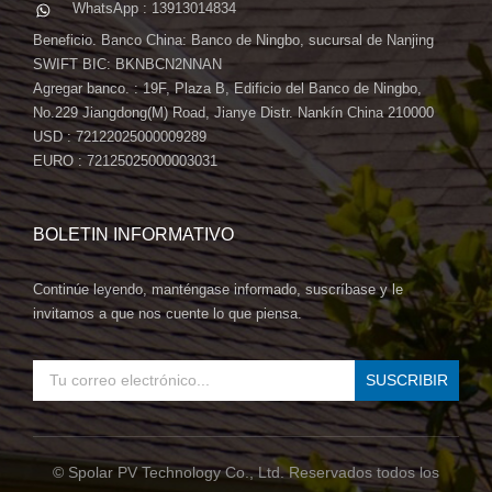
WhatsApp : 13913014834
Beneficio. Banco China: Banco de Ningbo, sucursal de Nanjing
SWIFT BIC: BKNBCN2NNAN
Agregar banco. : 19F, Plaza B, Edificio del Banco de Ningbo,
No.229 Jiangdong(M) Road, Jianye Distr. Nankín China 210000
USD : 72122025000009289
EURO : 72125025000003031
BOLETIN INFORMATIVO
Continúe leyendo, manténgase informado, suscríbase y le
invitamos a que nos cuente lo que piensa.
© Spolar PV Technology Co., Ltd. Reservados todos los