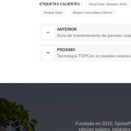
ETIQUETAS CALIENTES :
Panel Solar Spolarpv 455w
Modulo Solar
Módulo Fotovoltaico 182mm
ANTERIOR
Guía de mantenimiento de paneles solare
PRÓXIMO
Tecnología TOPCon en paneles solares:
Fundada en 2010, SpolarPV
células solares, módulos 