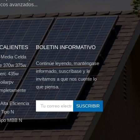
icos avanzados...
 CALIENTES
BOLETIN INFORMATIVO
 Media Celda
Continúe leyendo, manténgase
e 370w 375w
informado, suscríbase y le
Perc 435w
invitamos a que nos cuente lo
oilarpv
que piensa.
ompletamente
Alta Eficiencia
 Tipo N
Tipo MBB N