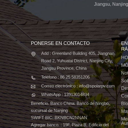
Jiangsu, Nanjing
PONERSE EN CONTACTO
EN
RÁ
Add : Greenland Building 405, Jiangnan
HO
Road 2, Yuhuatai District, Nanjing City,
MÓ
Jiangsu Province, China
Not
Teléfono : 86 25 58351206
Sob
Correo electrónico : info@spolarpv.com
De
WhatsApp : 13913014834
Con
Beneficio. Banco China: Banco de Ningbo,
Bl
sucursal de Nanjing
Map
SWIFT BIC: BKNBCN2NNAN
Me
Aus
Agregar banco. : 19F, Plaza B, Edificio del