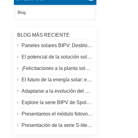
Blog
BLOG MÁS RECIENTE
Paneles solares BIPV: Desbloqueando nuevas oportunidades solares más allá de los tejados tradicionales.
El potencial de la solución solar y espolar en azoteas
¡Felicitaciones a la planta solar más alta del mundo en el Tíbet!
El futuro de la energía solar: el panel solar S-Elite Plus de 680 W de SpolarPV
Adaptarse a la evolución del mercado solar: la estrategia de SpolarPV para 2024
Explore la serie BIPV de SpolarPV: soluciones solares innovadoras para la arquitectura moderna
Presentamos el módulo fotovoltaico S-elite Plus de SpolarPV: generación de energía de doble cara con tecnología Topcon
Presentación de la serie S-lite de SpolarPV: paneles solares de vanguardia para máxima eficiencia