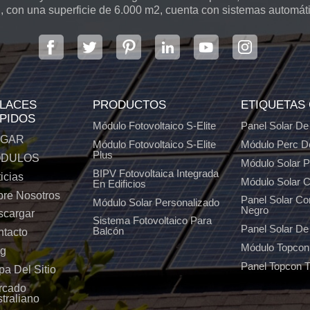
, con una superficie de 6.000 m2, cuenta con sistemas automát
LACES
PRODUCTOS
ETIQUETAS
PIDOS
Módulo Fotovoltaico S-Elite
Panel Solar De
GAR
Módulo Fotovoltaico S-Elite
Módulo Perc D
Plus
DULOS
Módulo Solar 
BIPV Fotovoltaica Integrada
icias
Módulo Solar C
En Edificios
re Nosotros
Panel Solar C
Módulo Solar Personalizado
Negro
scargar
Sistema Fotovoltaico Para
Panel Solar De 
Balcón
tacto
Módulo Topcon
og
Panel Topcon 
a Del Sitio
rcado
traliano