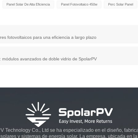
Panel Solar De Alta Eficiencia
Panel Fotovoltaico 450w
Perc Solar Panel
s fotovoltaicos para una eficiencia a largo plazo
 módulos avanzados de doble vidrio de SpolarPV
 Technology Co., Ltd se ha especializado en el diseño, fabrica
solares y sistemas de energía solar. La empresa, ubicada en la 