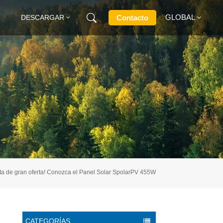
GLOBAL
Contacto
DESCARGAR
English
Français
Deutsch
Русский
Italiano
rta de gran oferta! Conozca el Panel Solar SpolarPV 455W
Español
CATEGORÍAS