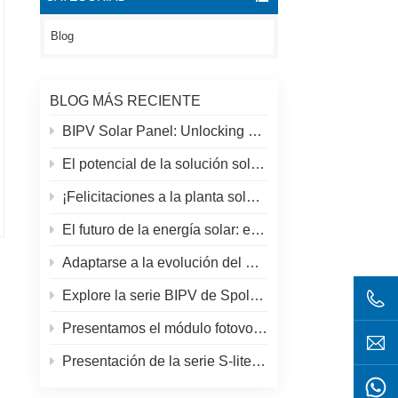
Blog
BLOG MÁS RECIENTE
BIPV Solar Panel: Unlocking New Solar Opportunities Beyond Traditional Roofs
El potencial de la solución solar y espolar en azoteas
¡Felicitaciones a la planta solar más alta del mundo en el Tíbet!
El futuro de la energía solar: el panel solar S-Elite Plus de 680 W de SpolarPV
Adaptarse a la evolución del mercado solar: la estrategia de SpolarPV para 2024
Explore la serie BIPV de SpolarPV: soluciones solares innovadoras para la arquitectura moderna
Presentamos el módulo fotovoltaico S-elite Plus de SpolarPV: generación de energía de doble cara con tecnología Topcon
Presentación de la serie S-lite de SpolarPV: paneles solares de vanguardia para máxima eficiencia