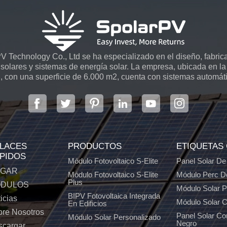
 Technology Co., Ltd se ha especializado en el diseño, fabrica
solares y sistemas de energía solar. La empresa, ubicada en la 
, con una superficie de 6.000 m2, cuenta con sistemas automát
LACES
PRODUCTOS
ETIQUETAS
PIDOS
Módulo Fotovoltaico S-Elite
Panel Solar De
GAR
Módulo Fotovoltaico S-Elite
Módulo Perc D
Plus
DULOS
Módulo Solar 
BIPV Fotovoltaica Integrada
icias
Módulo Solar C
En Edificios
re Nosotros
Panel Solar C
Módulo Solar Personalizado
Negro
scargar