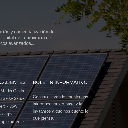
ción y comercialización de
capital de la provincia de
icos avanzados...
 CALIENTES
BOLETIN INFORMATIVO
 Media Celda
Continúe leyendo, manténgase
e 370w 375w
informado, suscríbase y le
Perc 435w
invitamos a que nos cuente lo
oilarpv
que piensa.
ompletamente