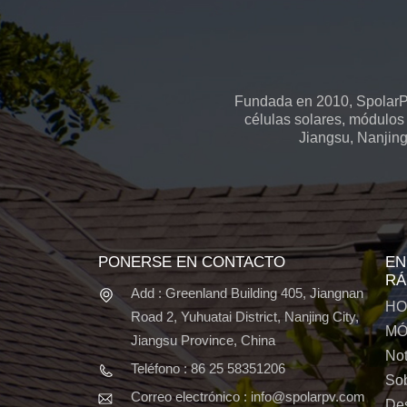
Fundada en 2010, SpolarPV
células solares, módulos 
Jiangsu, Nanjing
PONERSE EN CONTACTO
EN
RÁ
Add : Greenland Building 405, Jiangnan
HO
Road 2, Yuhuatai District, Nanjing City,
MÓ
Jiangsu Province, China
Not
Teléfono : 86 25 58351206
Sob
Correo electrónico : info@spolarpv.com
De