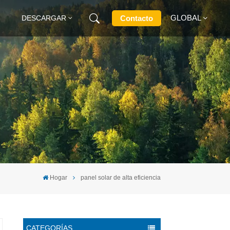
GLOBAL
Contacto
DESCARGAR
English
Français
Deutsch
Русский
Italiano
Hogar
panel solar de alta eficiencia
Español
CATEGORÍAS