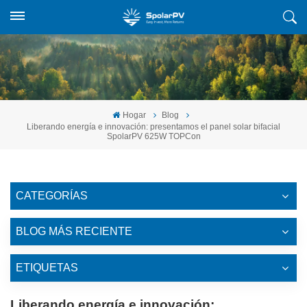
Hogar
Blog
Liberando energía e innovación: presentamos el panel solar bifacial
SpolarPV 625W TOPCon
CATEGORÍAS
BLOG MÁS RECIENTE
ETIQUETAS
Liberando energía e innovación: