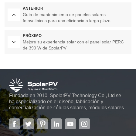
ANTERIOR
Guía de mantenimiento de paneles solares
fotovoltaicos para una eficiencia a largo plazo
PRÓXIMO
Mejore su experiencia solar con el panel solar PERC
de 390 W de SpolarPV
Fundada en 2010, SpolarPV Technology Co., Ltd se
ha especializado en el diseño, fabricación y
comercialización de células solares, módulos solares
y sistemas de energía solar. La empresa, ubicada en
la capital de la provincia de Jiangsu, Nanjing, con una
superficie de 6.000 m2, cuenta con sistemas
automáticos avanzados...