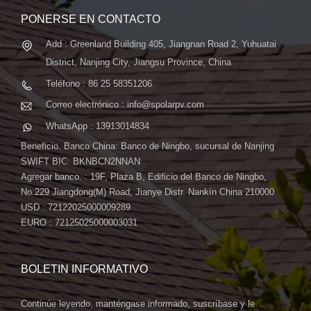
PONERSE EN CONTACTO
Add : Greenland Building 405, Jiangnan Road 2, Yuhuatai
District, Nanjing City, Jiangsu Province, China
Teléfono : 86 25 58351206
Correo electrónico : info@spolarpv.com
WhatsApp : 13913014834
Beneficio. Banco China: Banco de Ningbo, sucursal de Nanjing
SWIFT BIC: BKNBCN2NNAN
Agregar banco. : 19F, Plaza B, Edificio del Banco de Ningbo,
No.229 Jiangdong(M) Road, Jianye Distr. Nankín China 210000
USD : 72122025000009289
EURO : 72125025000003031
BOLETIN INFORMATIVO
Continúe leyendo, manténgase informado, suscríbase y le