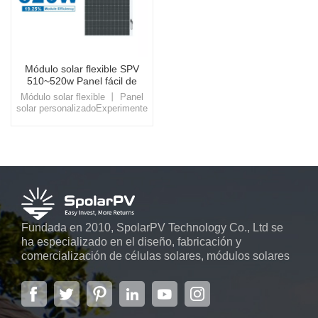
Módulo solar flexible SPV
510~520w Panel fácil de
instalar
Módulo solar flexible 丨 Panel
solar personalizadoExperimente
la belleza y la eficiencia del
módulo solar flexible, un
producto que se integra
perfectamente en la azotea del
edificio, ofreciendo no solo una
apariencia visualmente
agradable sino también una
reducción significativa en los
costos de energía.
Fundada en 2010, SpolarPV Technology Co., Ltd se
ha especializado en el diseño, fabricación y
comercialización de células solares, módulos solares
y sistemas de energía solar. La empresa, ubicada en
la capital de la provincia de Jiangsu, Nanjing, con una
superficie de 6.000 m2, cuenta con sistemas
automáticos avanzados...