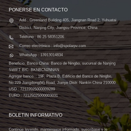
PONERSE EN CONTACTO
Add : Greenland Building 405, Jiangnan Road 2, Yuhuatai
District, Nanjing City, Jiangsu Province, China
Teléfono : 86 25 58351206
Correo electrónico : info@spolarpv.com
WhatsApp : 13913014834
Beneficio. Banco China: Banco de Ningbo, sucursal de Nanjing
SWIFT BIC: BKNBCN2NNAN
Agregar banco. : 19F, Plaza B, Edificio del Banco de Ningbo,
No.229 Jiangdong(M) Road, Jianye Distr. Nankín China 210000
USD : 72122025000009289
EURO : 72125025000003031
BOLETIN INFORMATIVO
Continúe leyendo, manténgase informado, suscríbase y le