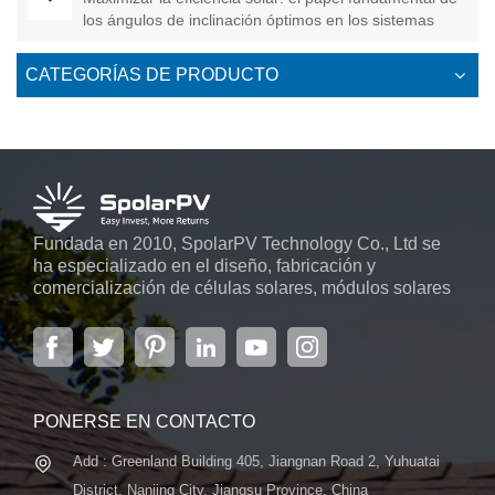
los ángulos de inclinación óptimos en los sistemas
fotovoltaicos
CATEGORÍAS DE PRODUCTO
Fundada en 2010, SpolarPV Technology Co., Ltd se
ha especializado en el diseño, fabricación y
comercialización de células solares, módulos solares
y sistemas de energía solar. La empresa, ubicada en
la capital de la provincia de Jiangsu, Nanjing, con una
superficie de 6.000 m2, cuenta con sistemas
automáticos avanzados...
PONERSE EN CONTACTO
Add : Greenland Building 405, Jiangnan Road 2, Yuhuatai
District, Nanjing City, Jiangsu Province, China