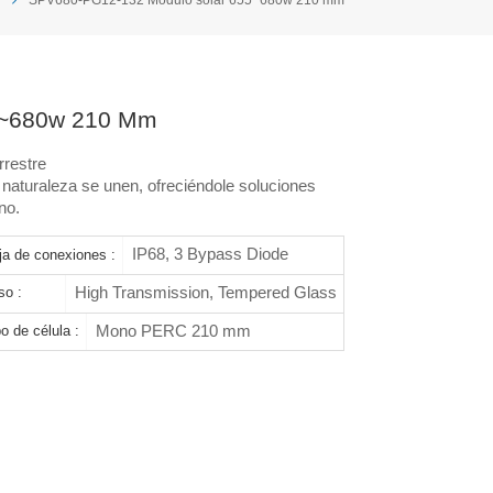
5~680w 210 Mm
rrestre
 naturaleza se unen, ofreciéndole soluciones
no.
IP68, 3 Bypass Diode
ja de conexiones :
High Transmission, Tempered Glass
so :
Mono PERC 210 mm
o de célula :