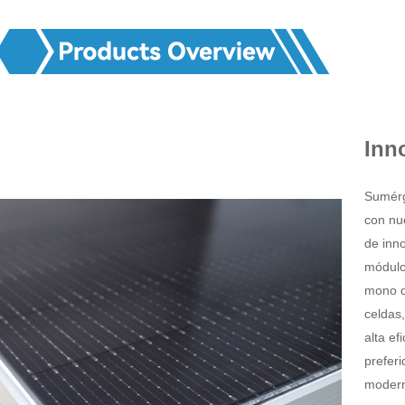
Inn
Sumérg
con nu
de inno
módulo
mono 
celdas,
alta ef
prefer
moder