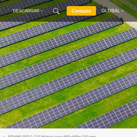
GLOBAL
Contacto
DESCARGAR
English
Français
Deutsch
Русский
Italiano
Español
e
SPV680-PG12-132 Módulo solar 655~680w 210 mm