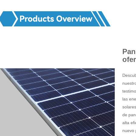
Pan
ofer
Descub
nuestr
testimo
las en
solare
de pan
alta ef
nuevo p