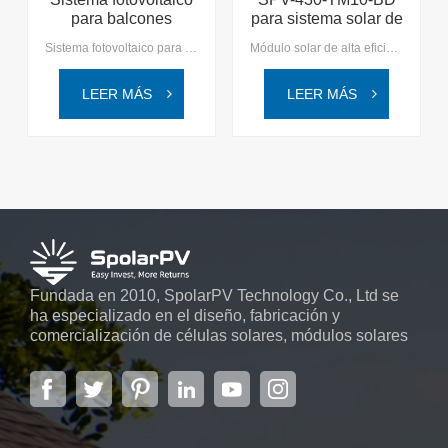
para balcones
para sistema solar de
SpolarPV
balcón
Sistema fotovoltaico para balcón 丨 Solución solar compacta Nuestro sistema fotovoltaico para balcones ofrece una solución de energía solar altamente eficiente y que ahorra espacio para balcones y pequeñas áreas al aire libre, proporcionando energía sostenible con una fácil instalación para ayudar a reducir los costos de electricidad en hogares y apartamentos urbanos.
Módulo solar de alta eficiencia de 430 W 丨 Módulo solar para balcón （2 paneles）Elija SpolarPV para sus soluciones solares para balcones, donde combinamos innovación con sostenibilidad, allanando el camino para un mañana más brillante y verde.
LEER MÁS
LEER MÁS
Fundada en 2010, SpolarPV Technology Co., Ltd se
ha especializado en el diseño, fabricación y
comercialización de células solares, módulos solares
y sistemas de energía solar. La empresa, ubicada en
la capital de la provincia de Jiangsu, Nanjing, con una
superficie de 6.000 m2, cuenta con sistemas
automáticos avanzados...