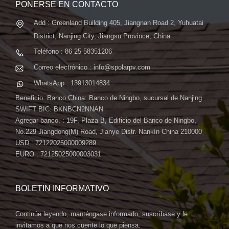
PONERSE EN CONTACTO
Add : Greenland Building 405, Jiangnan Road 2, Yuhuatai
District, Nanjing City, Jiangsu Province, China
Teléfono : 86 25 58351206
Correo electrónico : info@spolarpv.com
WhatsApp : 13913014834
Beneficio. Banco China: Banco de Ningbo, sucursal de Nanjing
SWIFT BIC: BKNBCN2NNAN
Agregar banco. : 19F, Plaza B, Edificio del Banco de Ningbo,
No.229 Jiangdong(M) Road, Jianye Distr. Nankín China 210000
USD : 72122025000009289
EURO : 72125025000003031
BOLETIN INFORMATIVO
Continúe leyendo, manténgase informado, suscríbase y le
invitamos a que nos cuente lo que piensa.