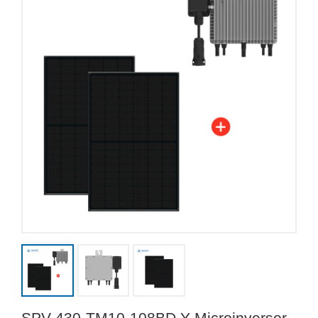
SPV-430-TM10-108BD Y Microinversor