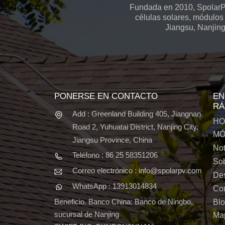
Fundada en 2010, SpolarPV
células solares, módulos 
Jiangsu, Nanjing
PONERSE EN CONTACTO
EN
RÁ
Add : Greenland Building 405, Jiangnan
HO
Road 2, Yuhuatai District, Nanjing City,
MÓ
Jiangsu Province, China
Not
Teléfono : 86 25 58351206
Sob
Correo electrónico : info@spolarpv.com
De
WhatsApp : 13913014834
Con
Beneficio. Banco China: Banco de Ningbo,
Bl
sucursal de Nanjing
Map