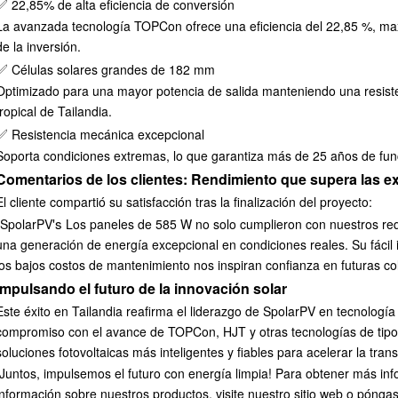
✅
22,85% de alta eficiencia de conversión
La avanzada tecnología TOPCon ofrece una eficiencia del 22,85 %, max
de la inversión.
✅
Células solares grandes de 182 mm
Optimizado para una mayor potencia de salida manteniendo una resiste
tropical de Tailandia.
✅
Resistencia mecánica excepcional
Soporta condiciones extremas, lo que garantiza más de 25 años de func
Comentarios de los clientes: Rendimiento que supera las e
El cliente compartió su satisfacción tras la finalización del proyecto:
's
“SpolarPV
Los paneles de 585 W no solo cumplieron con nuestros req
una generación de energía excepcional en condiciones reales. Su fácil in
los bajos costos de mantenimiento nos inspiran confianza en futuras co
Impulsando el futuro de la innovación solar
Este éxito en Tailandia reafirma el liderazgo de SpolarPV en tecnología
compromiso con el avance de TOPCon, HJT y otras tecnologías de tipo N
soluciones fotovoltaicas más inteligentes y fiables para acelerar la tran
¡Juntos, impulsemos el futuro con energía limpia!
Para obtener más inf
información sobre nuestros productos, visite nuestro sitio web o póng