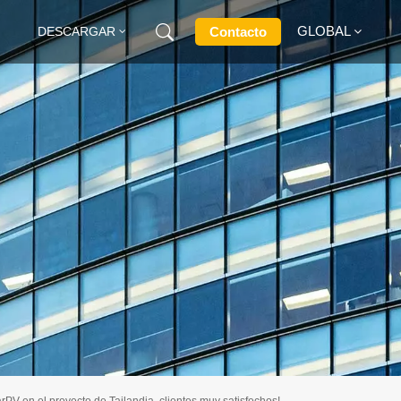
GLOBAL
Contacto
DESCARGAR
English
Français
Deutsch
Русский
Italiano
Español
rPV en el proyecto de Tailandia, clientes muy satisfechos!