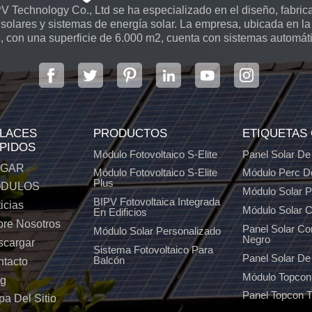
 Technology Co., Ltd se ha especializado en el diseño, fabrica
solares y sistemas de energía solar. La empresa, ubicada en la 
, con una superficie de 6.000 m2, cuenta con sistemas automát
LACES
PRODUCTOS
ETIQUETAS
PIDOS
Módulo Fotovoltaico S-Elite
Panel Solar De
GAR
Módulo Fotovoltaico S-Elite
Módulo Perc D
Plus
DULOS
Módulo Solar 
BIPV Fotovoltaica Integrada
icias
Módulo Solar C
En Edificios
re Nosotros
Panel Solar C
Módulo Solar Personalizado
Negro
scargar
Sistema Fotovoltaico Para
Panel Solar De 
Balcón
tacto
Módulo Topcon
og
Panel Topcon 
a Del Sitio