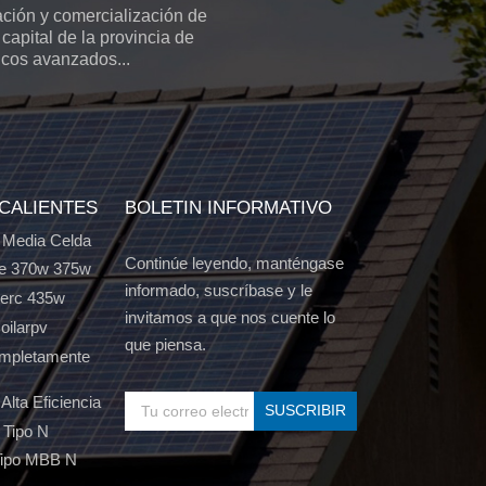
ción y comercialización de
capital de la provincia de
icos avanzados...
 CALIENTES
BOLETIN INFORMATIVO
 Media Celda
Continúe leyendo, manténgase
e 370w 375w
informado, suscríbase y le
Perc 435w
invitamos a que nos cuente lo
oilarpv
que piensa.
ompletamente
Alta Eficiencia
 Tipo N
Tipo MBB N