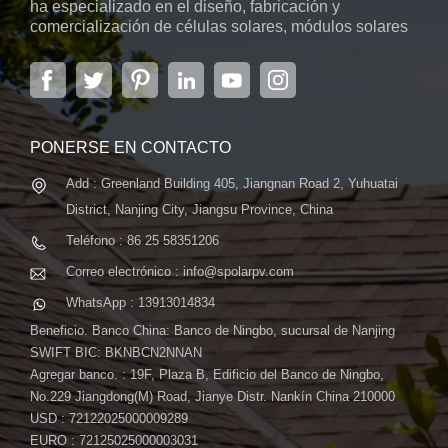
ha especializado en el diseño, fabricación y
comercialización de células solares, módulos solares
y sistemas de energía solar. La empresa, ubicada en
la capital de la provincia de Jiangsu, Nanjing, con una
superficie de 6.000 m2, cuenta con sistemas
automáticos avanzados...
PONERSE EN CONTACTO
Add : Greenland Building 405, Jiangnan Road 2, Yuhuatai
District, Nanjing City, Jiangsu Province, China
Teléfono : 86 25 58351206
Correo electrónico : info@spolarpv.com
WhatsApp : 13913014834
Beneficio. Banco China: Banco de Ningbo, sucursal de Nanjing
SWIFT BIC: BKNBCN2NNAN
Agregar banco. : 19F, Plaza B, Edificio del Banco de Ningbo,
No.229 Jiangdong(M) Road, Jianye Distr. Nankín China 210000
USD : 72122025000009289
EURO : 72125025000003031