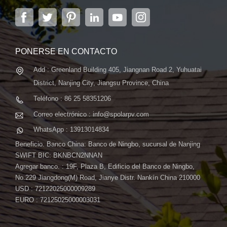
y sistemas de energía solar. La empresa, ubicada en
la capital de la provincia de Jiangsu, Nanjing, con una
superficie de 6.000 m2, cuenta con sistemas
automáticos avanzados...
PONERSE EN CONTACTO
Add : Greenland Building 405, Jiangnan Road 2, Yuhuatai
District, Nanjing City, Jiangsu Province, China
Teléfono : 86 25 58351206
Correo electrónico : info@spolarpv.com
WhatsApp : 13913014834
Beneficio. Banco China: Banco de Ningbo, sucursal de Nanjing
SWIFT BIC: BKNBCN2NNAN
Agregar banco. : 19F, Plaza B, Edificio del Banco de Ningbo,
No.229 Jiangdong(M) Road, Jianye Distr. Nankín China 210000
USD : 72122025000009289
EURO : 72125025000003031