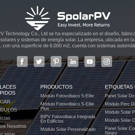
 Technology Co., Ltd se ha especializado en el diseño, fabrica
solares y sistemas de energía solar. La empresa, ubicada en la 
, con una superficie de 6.000 m2, cuenta con sistemas automát
LACES
PRODUCTOS
ETIQUETAS
PIDOS
Módulo Fotovoltaico S-Elite
Panel Solar De
GAR
Módulo Fotovoltaico S-Elite
Módulo Perc D
Plus
DULOS
Módulo Solar 
BIPV Fotovoltaica Integrada
icias
Módulo Solar C
En Edificios
re Nosotros
Panel Solar C
Módulo Solar Personalizado
Negro
scargar