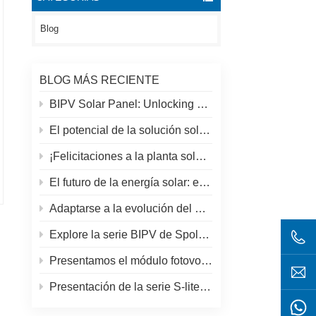
Blog
BLOG MÁS RECIENTE
BIPV Solar Panel: Unlocking New Solar Opportunities Beyond Traditional Roofs
El potencial de la solución solar y espolar en azoteas
¡Felicitaciones a la planta solar más alta del mundo en el Tíbet!
El futuro de la energía solar: el panel solar S-Elite Plus de 680 W de SpolarPV
Adaptarse a la evolución del mercado solar: la estrategia de SpolarPV para 2024
Explore la serie BIPV de SpolarPV: soluciones solares innovadoras para la arquitectura moderna
Presentamos el módulo fotovoltaico S-elite Plus de SpolarPV: generación de energía de doble cara con tecnología Topcon
Presentación de la serie S-lite de SpolarPV: paneles solares de vanguardia para máxima eficiencia