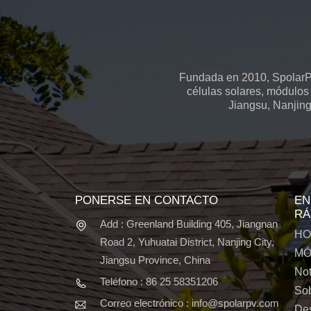
Fundada en 2010, SpolarPV
células solares, módulos 
Jiangsu, Nanjing
PONERSE EN CONTACTO
EN
RÁ
Add : Greenland Building 405, Jiangnan
HO
Road 2, Yuhuatai District, Nanjing City,
MÓ
Jiangsu Province, China
Not
Teléfono : 86 25 58351206
Sob
Correo electrónico : info@spolarpv.com
De