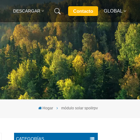
GLOBAL
Contacto
DESCARGAR
English
Français
Deutsch
Русский
Italiano
Hogar
módulo solar spoilrpv
Español
CATEGORÍAS