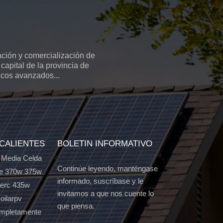
ción y comercialización de
capital de la provincia de
icos avanzados...
 CALIENTES
BOLETIN INFORMATIVO
 Media Celda
Continúe leyendo, manténgase
e 370w 375w
informado, suscríbase y le
Perc 435w
invitamos a que nos cuente lo
oilarpv
que piensa.
ompletamente