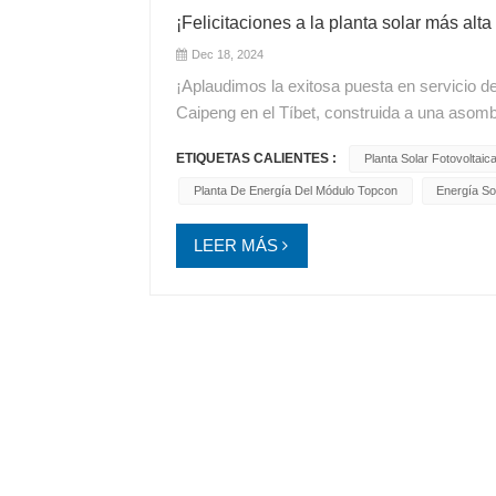
¡Felicitaciones a la planta solar más alt
Dec 18, 2024
¡Aplaudimos la exitosa puesta en servicio d
Caipeng en el Tíbet, construida a una asomb
por China Huadian y PowerChina, añade 10
ETIQUETAS CALIENTES :
Planta Solar Fotovoltaic
almacenamiento de energía, redefiniendo lo 
extremos. La meseta tibetana ofrece oportun
Planta De Energía Del Módulo Topcon
Energía So
excepcional irradiación solar y la alta reflec
paneles bifaciales TOPCon utilizados en el 
LEER MÁS
acumulación de nieve y las altitudes extrem
robustas para garantizar un rendimiento conf
para superar las limitaciones ambientales, 
sostenibles incluso en las regiones más re
comprometidos con el avance de la tecnolog
superando los límites de la industria solar!