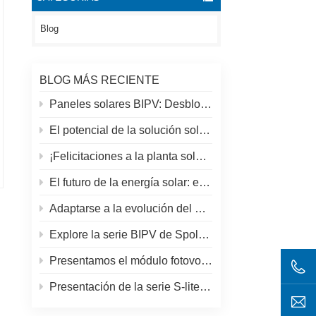
Blog
BLOG MÁS RECIENTE
Paneles solares BIPV: Desbloqueando nuevas oportunidades solares más allá de los tejados tradicionales.
El potencial de la solución solar y espolar en azoteas
¡Felicitaciones a la planta solar más alta del mundo en el Tíbet!
El futuro de la energía solar: el panel solar S-Elite Plus de 680 W de SpolarPV
Adaptarse a la evolución del mercado solar: la estrategia de SpolarPV para 2024
Explore la serie BIPV de SpolarPV: soluciones solares innovadoras para la arquitectura moderna
Presentamos el módulo fotovoltaico S-elite Plus de SpolarPV: generación de energía de doble cara con tecnología Topcon
Presentación de la serie S-lite de SpolarPV: paneles solares de vanguardia para máxima eficiencia