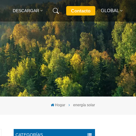
GLOBAL
Contacto
DESCARGAR
English
Français
Deutsch
Русский
Italiano
Hogar
energía solar
Español
CATEGORÍAS