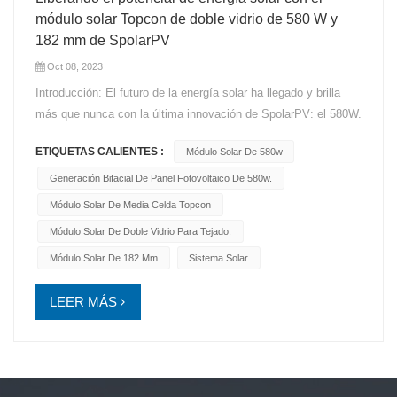
módulo solar Topcon de doble vidrio de 580 W y
182 mm de SpolarPV
Oct 08, 2023
Introducción: El futuro de la energía solar ha llegado y brilla
más que nunca con la última innovación de SpolarPV: el 580W.
Módulo solar Topcon de doble vidrio de 182 mm. En esta era
ETIQUETAS CALIENTES :
Módulo Solar De 580w
de energía renovable, SpolarPV continúa liderando el camino
con tecnología de vanguardia que redefine el rendimiento y la
Generación Bifacial De Panel Fotovoltaico De 580w.
sostenibilidad en la industria solar. Generación de energía sin
Módulo Solar De Media Celda Topcon
precedentes: prepárese para sorprenderse con el poder
Módulo Solar De Doble Vidrio Para Tejado.
absoluto de la SpolarPV módulo de 580W. Con una eficiencia
Módulo Solar De 182 Mm
Sistema Solar
inigualable y tecnología avanzada de Topcon, logra niveles de
producción de energía sin precedentes. Este módulo es el
LEER MÁS
pináculo del rendimiento solar, lo que lo convierte en una
opción ideal para proyectos residenciales y
comerciales. Durabilidad incomparable: el compromiso de
SpolarPV con la excelencia es evidente en el diseño de este
módulo. Construido para soportar las condiciones ambientales