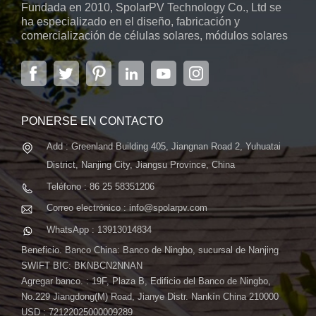
Fundada en 2010, SpolarPV Technology Co., Ltd se
elegancia. 2. Tecnología de vanguardia: - Tecnología PERC:
ha especializado en el diseño, fabricación y
Impulsado por la tecnología PERC (Passivated Emitter Rear
comercialización de células solares, módulos solares
Cell), este panel garantiza una eficiencia de conversión de
y sistemas de energía solar. La empresa, ubicada en
energía óptima, con un impresionante 19,45%. - Revestimiento
la capital de la provincia de Jiangsu, Nanjing, con una
superficie de 6.000 m2, cuenta con sistemas
antirreflectante: El revestimiento antirreflectante minimiza el
automáticos avanzados...
reflejo de la luz, optimizando la absorción de energía y el
rendimiento, incluso en condiciones de iluminación difíciles. 3.
PONERSE EN CONTACTO
Versatilidad en la Aplicación: - Adaptable a tejados y
Add : Greenland Building 405, Jiangnan Road 2, Yuhuatai
fachadas**: Diseñado para tejados, fachadas y más, el panel
solar BIPV Blue de 380 W ofrece versatilidad en su aplicación,
District, Nanjing City, Jiangsu Province, China
convirtiendo elementos arquitectónicos en activos productores
Teléfono : 86 25 58351206
de energía. 4. Durabilidad en el Diseño: - Alta resistencia a
Correo electrónico : info@spolarpv.com
cargas mecánicas: Diseñado para soportar altas cargas
WhatsApp : 13913014834
mecánicas, este panel garantiza durabilidad en diversas
condiciones ambientales, lo que lo hace adecuado para una
Beneficio. Banco China: Banco de Ningbo, sucursal de Nanjing
variedad de aplicaciones arquitectónicas. 5. Hacer realidad
SWIFT BIC: BKNBCN2NNAN
Agregar banco. : 19F, Plaza B, Edificio del Banco de Ningbo,
visiones sostenibles: - Una Declaración Solar: El BIPV Azul
No.229 Jiangdong(M) Road, Jianye Distr. Nankín China 210000
380W Solar Panel no sólo genera energía limpia sino que
USD : 72122025000009289