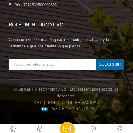
también contribuye a la creación de espacios sostenibles y
EURO : 72125025000003031
ecológicos. Conclusión: El panel solar BIPV Blue 380W de
SpolarPV es más que un simple panel solar; es una revolución
estética y sostenible. Mejore sus diseños arquitectónicos,
BOLETIN INFORMATIVO
aproveche la energía limpia y haga una declaración audaz con
una solución solar que fusiona tecnología con estilo.
Continúe leyendo, manténgase informado, suscríbase y le
Contáctenos hoy para explorar cómo el panel solar BIPV Blue
invitamos a que nos cuente lo que piensa.
380W puede transformar sus visiones arquitectónicas y
contribuir a un futuro más ecológico y sostenible con
SpolarPV.
© Spolar PV Technology Co., Ltd. Reservados todos los
derechos .
XML
|
POLÍTICA DE PRIVACIDAD
IPv6 RED SOPORTADA