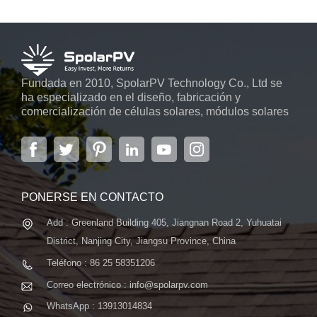
Fundada en 2010, SpolarPV Technology Co., Ltd se
ha especializado en el diseño, fabricación y
comercialización de células solares, módulos solares
y sistemas de energía solar. La empresa, ubicada en
la capital de la provincia de Jiangsu, Nanjing, con una
superficie de 6.000 m2, cuenta con sistemas
automáticos avanzados...
PONERSE EN CONTACTO
Add : Greenland Building 405, Jiangnan Road 2, Yuhuatai
District, Nanjing City, Jiangsu Province, China
Teléfono : 86 25 58351206
Correo electrónico : info@spolarpv.com
WhatsApp : 13913014834