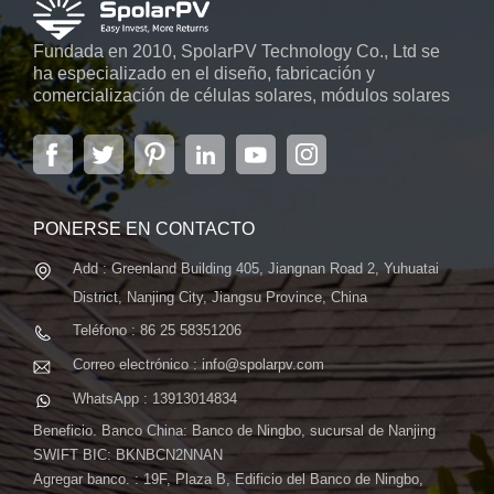
Fundada en 2010, SpolarPV Technology Co., Ltd se
ha especializado en el diseño, fabricación y
comercialización de células solares, módulos solares
y sistemas de energía solar. La empresa, ubicada en
la capital de la provincia de Jiangsu, Nanjing, con una
superficie de 6.000 m2, cuenta con sistemas
automáticos avanzados...
PONERSE EN CONTACTO
Add : Greenland Building 405, Jiangnan Road 2, Yuhuatai
District, Nanjing City, Jiangsu Province, China
Teléfono : 86 25 58351206
Correo electrónico : info@spolarpv.com
WhatsApp : 13913014834
Beneficio. Banco China: Banco de Ningbo, sucursal de Nanjing
SWIFT BIC: BKNBCN2NNAN
Agregar banco. : 19F, Plaza B, Edificio del Banco de Ningbo,