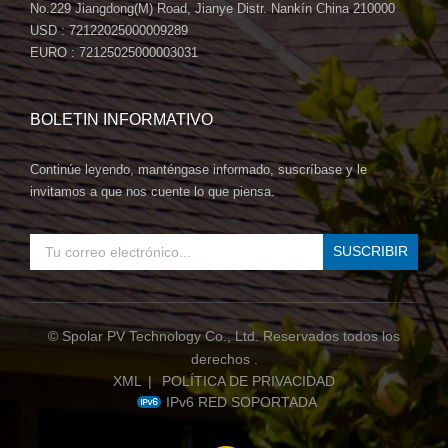
No.229 Jiangdong(M) Road, Jianye Distr. Nankín China 210000
USD : 72122025000009289
EURO : 72125025000003031
BOLETIN INFORMATIVO
Continúe leyendo, manténgase informado, suscríbase y le
invitamos a que nos cuente lo que piensa.
© Spolar PV Technology Co., Ltd. Reservados todos los
derechos .
XML
|
POLÍTICA DE PRIVACIDAD
IPv6 RED SOPORTADA