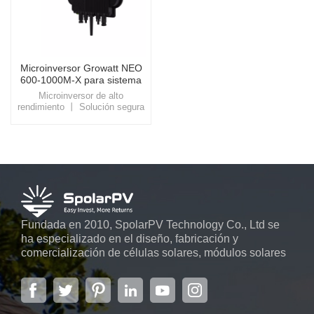
Microinversor Growatt NEO
600-1000M-X para sistema
solar de balcón
Microinversor de alto
rendimiento 丨 Solución segura
e inteligenteMejore la
configuración solar de su
balcón con el microinversor
Growatt NEO 600-1000M-X,
que ofrece conversión de
energía eficiente, monitoreo
inteligente y funciones de
seguridad avanzadas para una
experiencia energética perfecta
y ecológica.
Fundada en 2010, SpolarPV Technology Co., Ltd se
ha especializado en el diseño, fabricación y
comercialización de células solares, módulos solares
y sistemas de energía solar. La empresa, ubicada en
la capital de la provincia de Jiangsu, Nanjing, con una
superficie de 6.000 m2, cuenta con sistemas
automáticos avanzados...