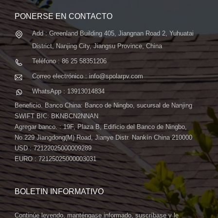
PONERSE EN CONTACTO
Add : Greenland Building 405, Jiangnan Road 2, Yuhuatai
District, Nanjing City, Jiangsu Province, China
Teléfono : 86 25 58351206
Correo electrónico : info@spolarpv.com
WhatsApp : 13913014834
Beneficio. Banco China: Banco de Ningbo, sucursal de Nanjing
SWIFT BIC: BKNBCN2NNAN
Agregar banco. : 19F, Plaza B, Edificio del Banco de Ningbo,
No.229 Jiangdong(M) Road, Jianye Distr. Nankín China 210000
USD : 72122025000009289
EURO : 72125025000003031
BOLETIN INFORMATIVO
Continúe leyendo, manténgase informado, suscríbase y le