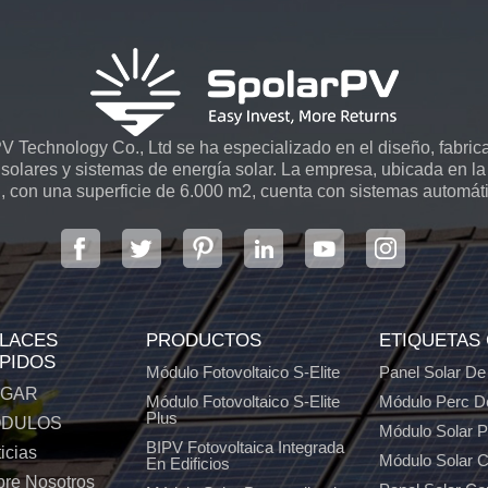
 Technology Co., Ltd se ha especializado en el diseño, fabrica
solares y sistemas de energía solar. La empresa, ubicada en la 
, con una superficie de 6.000 m2, cuenta con sistemas automát
LACES
PRODUCTOS
ETIQUETAS
PIDOS
Módulo Fotovoltaico S-Elite
Panel Solar De
GAR
Módulo Fotovoltaico S-Elite
Módulo Perc D
Plus
DULOS
Módulo Solar 
BIPV Fotovoltaica Integrada
icias
Módulo Solar C
En Edificios
re Nosotros