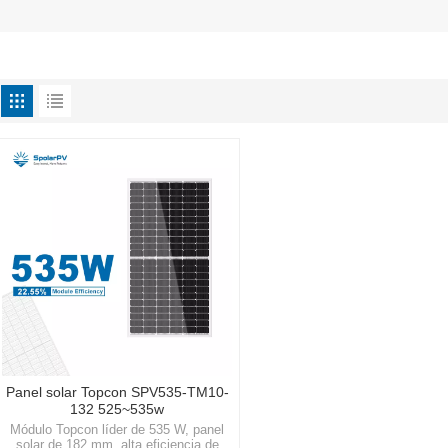
Panel solar Topcon SPV535-TM10-
132 525~535w
Módulo Topcon líder de 535 W, panel
solar de 182 mm, alta eficiencia de