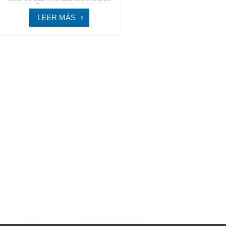
conversiónDa un paso hacia un futuro
sostenible con SpolarPV, tu socio de
LEER MÁS
confianza para soluciones de energía
solar innovadoras y de alta calidad