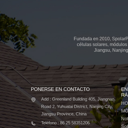
Fundada en 2010, SpolarPV
células solares, módulos 
Jiangsu, Nanjing
PONERSE EN CONTACTO
EN
RÁ
Add : Greenland Building 405, Jiangnan
HO
Road 2, Yuhuatai District, Nanjing City,
MÓ
Jiangsu Province, China
Not
Teléfono : 86 25 58351206
Sob