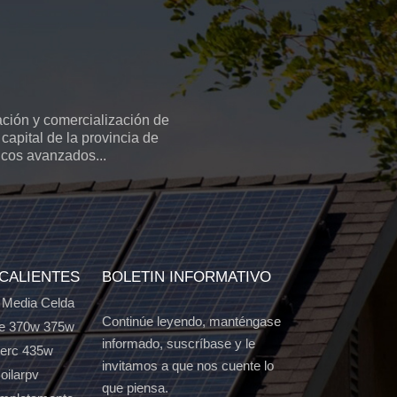
ción y comercialización de
capital de la provincia de
icos avanzados...
 CALIENTES
BOLETIN INFORMATIVO
 Media Celda
Continúe leyendo, manténgase
e 370w 375w
informado, suscríbase y le
Perc 435w
invitamos a que nos cuente lo
oilarpv
que piensa.