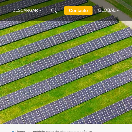
GLOBAL
Contacto
DESCARGAR
English
Français
Deutsch
Русский
Italiano
Español
Hogar
módulo solar de alta carga mecánica