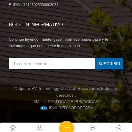
rápido crecimiento. La integración de la energía fotovoltaica
EURO : 72125025000003031
con la arquitectura está ganando impulso, prometiendo un
futuro sostenible y con bajas emisiones de carbono para la
construcción, con la serie BIPV de SpolarPV a la cabeza.
BOLETIN INFORMATIVO
Continúe leyendo, manténgase informado, suscríbase y le
invitamos a que nos cuente lo que piensa.
© Spolar PV Technology Co., Ltd. Reservados todos los
derechos .
XML
|
POLÍTICA DE PRIVACIDAD
IPv6 RED SOPORTADA