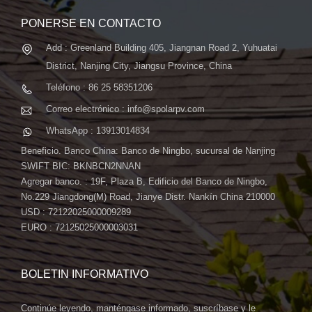
PONERSE EN CONTACTO
Add : Greenland Building 405, Jiangnan Road 2, Yuhuatai
District, Nanjing City, Jiangsu Province, China
Teléfono : 86 25 58351206
Correo electrónico : info@spolarpv.com
WhatsApp : 13913014834
Beneficio. Banco China: Banco de Ningbo, sucursal de Nanjing
SWIFT BIC: BKNBCN2NNAN
Agregar banco. : 19F, Plaza B, Edificio del Banco de Ningbo,
No.229 Jiangdong(M) Road, Jianye Distr. Nankín China 210000
USD : 72122025000009289
EURO : 72125025000003031
BOLETIN INFORMATIVO
Continúe leyendo, manténgase informado, suscríbase y le