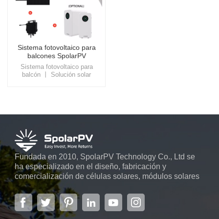
Sistema fotovoltaico para
balcones SpolarPV
Sistema fotovoltaico para
balcón 丨 Solución solar
compacta Nuestro sistema
fotovoltaico para balcones
ofrece una solución de energía
solar altamente eficiente y que
ahorra espacio para balcones y
pequeñas áreas al aire libre,
proporcionando energía
sostenible con una fácil
instalación para ayudar a
reducir los costos de
Fundada en 2010, SpolarPV Technology Co., Ltd se
electricidad en hogares y
ha especializado en el diseño, fabricación y
apartamentos urbanos.
comercialización de células solares, módulos solares
y sistemas de energía solar. La empresa, ubicada en
la capital de la provincia de Jiangsu, Nanjing, con una
superficie de 6.000 m2, cuenta con sistemas
automáticos avanzados...