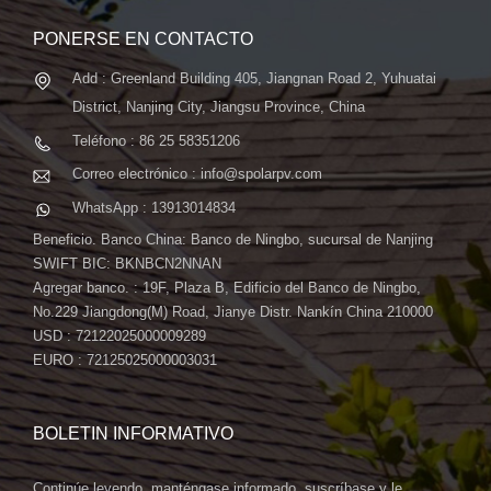
PONERSE EN CONTACTO
Add : Greenland Building 405, Jiangnan Road 2, Yuhuatai
District, Nanjing City, Jiangsu Province, China
Teléfono : 86 25 58351206
Correo electrónico : info@spolarpv.com
WhatsApp : 13913014834
Beneficio. Banco China: Banco de Ningbo, sucursal de Nanjing
SWIFT BIC: BKNBCN2NNAN
Agregar banco. : 19F, Plaza B, Edificio del Banco de Ningbo,
No.229 Jiangdong(M) Road, Jianye Distr. Nankín China 210000
USD : 72122025000009289
EURO : 72125025000003031
BOLETIN INFORMATIVO
Continúe leyendo, manténgase informado, suscríbase y le