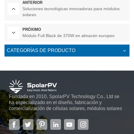
ANTERIOR
Soluciones tecnológicas innovadoras para módulos
solares
PRÓXIMO
Módulo Full Black de 370W en almacén europeo
CATEGORÍAS DE PRODUCTO
Fundada en 2010, SpolarPV Technology Co., Ltd se
ha especializado en el diseño, fabricación y
comercialización de células solares, módulos solares
y sistemas de energía solar. La empresa, ubicada en
la capital de la provincia de Jiangsu, Nanjing, con una
superficie de 6.000 m2, cuenta con sistemas
automáticos avanzados...