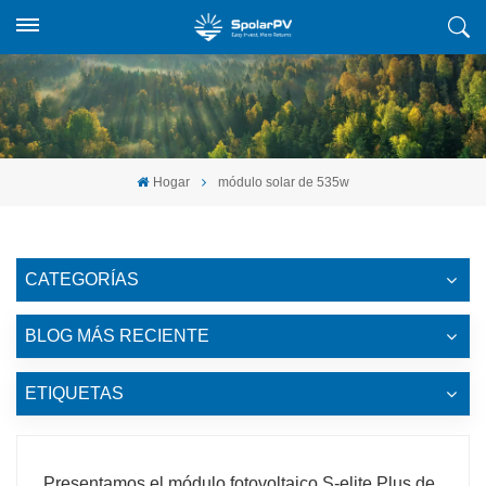
Hogar
módulo solar de 535w
CATEGORÍAS
BLOG MÁS RECIENTE
ETIQUETAS
Presentamos el módulo fotovoltaico S-elite Plus de