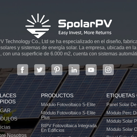
 Technology Co., Ltd se ha especializado en el diseño, fabrica
solares y sistemas de energía solar. La empresa, ubicada en la 
, con una superficie de 6.000 m2, cuenta con sistemas automát
LACES
PRODUCTOS
ETIQUETAS
PIDOS
Módulo Fotovoltaico S-Elite
Panel Solar De
GAR
Módulo Fotovoltaico S-Elite
Módulo Perc D
Plus
DULOS
Módulo Solar 
BIPV Fotovoltaica Integrada
icias
Módulo Solar C
En Edificios
re Nosotros