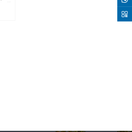
eración
arPV,
a la
o más