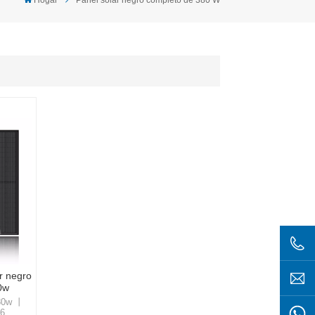
r negro
0w
380w 丨
66