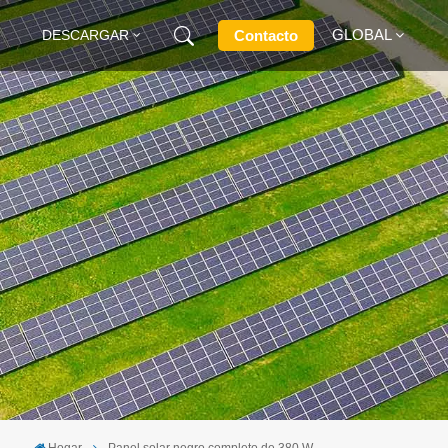
GLOBAL
Contacto
DESCARGAR
English
Français
Deutsch
Русский
Italiano
Español
Hogar
Panel solar negro completo de 380 W