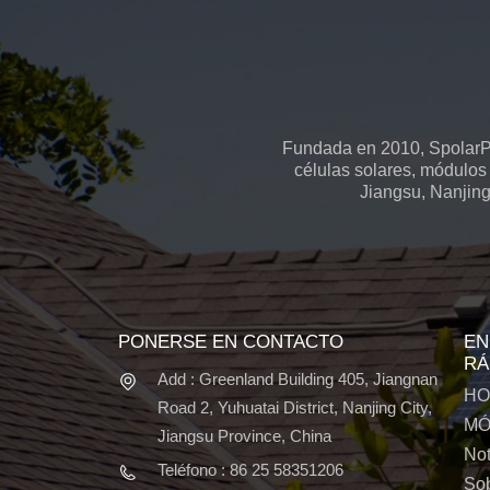
Fundada en 2010, SpolarPV
células solares, módulos 
Jiangsu, Nanjing
PONERSE EN CONTACTO
EN
RÁ
Add : Greenland Building 405, Jiangnan
HO
Road 2, Yuhuatai District, Nanjing City,
MÓ
Jiangsu Province, China
Not
Teléfono : 86 25 58351206
Sob