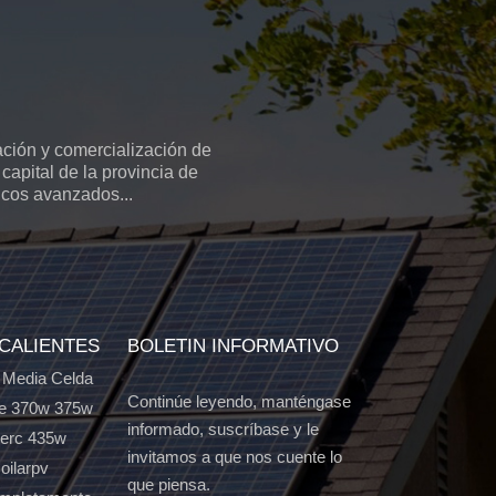
ción y comercialización de
capital de la provincia de
icos avanzados...
 CALIENTES
BOLETIN INFORMATIVO
 Media Celda
Continúe leyendo, manténgase
e 370w 375w
informado, suscríbase y le
Perc 435w
invitamos a que nos cuente lo
oilarpv
que piensa.