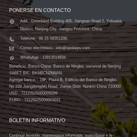
PONERSE EN CONTACTO
Add : Greenland Building 405, Jiangnan Road 2, Yuhuatai
District, Nanjing City, Jiangsu Province, China
Teléfono : 86 25 58351206
Correo electrónico : info@spolarpv.com
WhatsApp : 13913014834
Beneficio. Banco China: Banco de Ningbo, sucursal de Nanjing
SWIFT BIC: BKNBCN2NNAN
Agregar banco. : 19F, Plaza B, Edificio del Banco de Ningbo,
No.229 Jiangdong(M) Road, Jianye Distr. Nankín China 210000
USD : 72122025000009289
EURO : 72125025000003031
BOLETIN INFORMATIVO
Continúe leyendo, manténgase informado, suscríbase y le