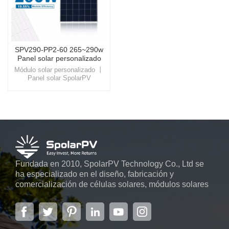
SPV290-PP2-60 265~290w
Panel solar personalizado
Módulo solar personalizado 丨
Panel solar SpolarPV
290wExperimente la próxima
generación de tecnología solar
con SpolarPV, donde la
innovación se une a la
sostenibilidad para un futuro
más brillante y ecológico.
Fundada en 2010, SpolarPV Technology Co., Ltd se
ha especializado en el diseño, fabricación y
comercialización de células solares, módulos solares
y sistemas de energía solar. La empresa, ubicada en
la capital de la provincia de Jiangsu, Nanjing, con una
superficie de 6.000 m2, cuenta con sistemas
automáticos avanzados...