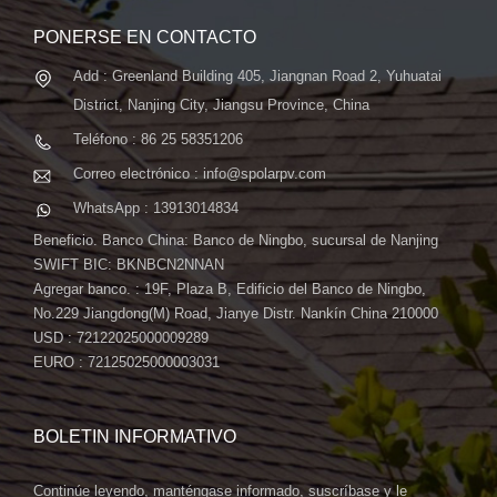
PONERSE EN CONTACTO
Add : Greenland Building 405, Jiangnan Road 2, Yuhuatai
District, Nanjing City, Jiangsu Province, China
Teléfono : 86 25 58351206
Correo electrónico : info@spolarpv.com
WhatsApp : 13913014834
Beneficio. Banco China: Banco de Ningbo, sucursal de Nanjing
SWIFT BIC: BKNBCN2NNAN
Agregar banco. : 19F, Plaza B, Edificio del Banco de Ningbo,
No.229 Jiangdong(M) Road, Jianye Distr. Nankín China 210000
USD : 72122025000009289
EURO : 72125025000003031
BOLETIN INFORMATIVO
Continúe leyendo, manténgase informado, suscríbase y le