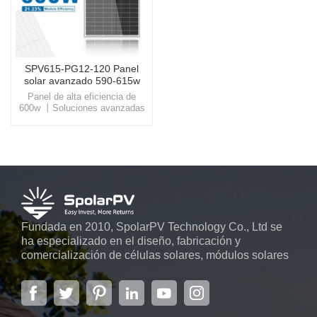
SPV615-PG12-120 Panel
solar avanzado 590-615w
Panel de alta eficiencia de
600w 丨Soluciones avanzadas
de energía solarDescubra
SpolarPV, donde la tecnología
de vanguardia se combina con
la innovación ecológica,
ofreciéndole la puerta de
entrada a un futuro sostenible y
energéticamente eficiente.
Fundada en 2010, SpolarPV Technology Co., Ltd se
ha especializado en el diseño, fabricación y
comercialización de células solares, módulos solares
y sistemas de energía solar. La empresa, ubicada en
la capital de la provincia de Jiangsu, Nanjing, con una
superficie de 6.000 m2, cuenta con sistemas
automáticos avanzados...