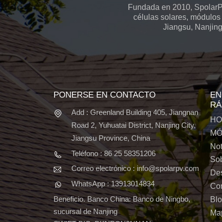
Fundada en 2010, SpolarPV
células solares, módulos 
Jiangsu, Nanjing
PONERSE EN CONTACTO
EN
RÁ
Add : Greenland Building 405, Jiangnan
HO
Road 2, Yuhuatai District, Nanjing City,
MÓ
Jiangsu Province, China
Not
Teléfono : 86 25 58351206
Sob
Correo electrónico : info@spolarpv.com
De
WhatsApp : 13913014834
Con
Beneficio. Banco China: Banco de Ningbo,
Bl
sucursal de Nanjing
Map