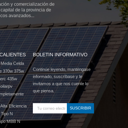
ción y comercialización de
capital de la provincia de
icos avanzados...
 CALIENTES
BOLETIN INFORMATIVO
 Media Celda
Continúe leyendo, manténgase
e 370w 375w
informado, suscríbase y le
Perc 435w
invitamos a que nos cuente lo
oilarpv
que piensa.
ompletamente
Alta Eficiencia
 Tipo N
Tipo MBB N