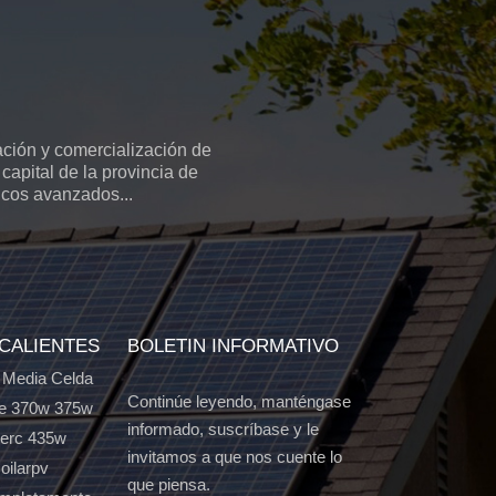
ción y comercialización de
capital de la provincia de
icos avanzados...
 CALIENTES
BOLETIN INFORMATIVO
 Media Celda
Continúe leyendo, manténgase
e 370w 375w
informado, suscríbase y le
Perc 435w
invitamos a que nos cuente lo
oilarpv
que piensa.