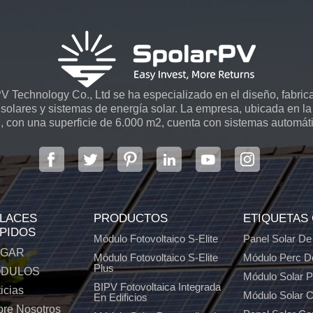
 Technology Co., Ltd se ha especializado en el diseño, fabrica
solares y sistemas de energía solar. La empresa, ubicada en la 
, con una superficie de 6.000 m2, cuenta con sistemas automát
LACES
PRODUCTOS
ETIQUETAS
PIDOS
Módulo Fotovoltaico S-Elite
Panel Solar De
GAR
Módulo Fotovoltaico S-Elite
Módulo Perc D
Plus
DULOS
Módulo Solar 
BIPV Fotovoltaica Integrada
icias
Módulo Solar C
En Edificios
re Nosotros