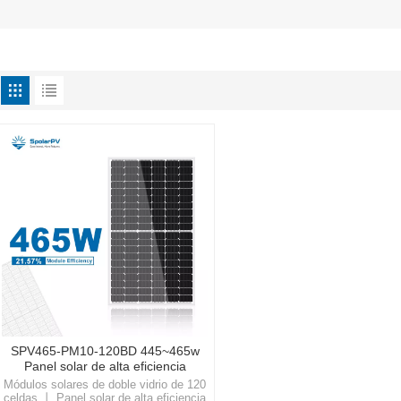
SPV465-PM10-120BD 445~465w
Panel solar de alta eficiencia
Módulos solares de doble vidrio de 120
celdas 丨 Panel solar de alta eficiencia