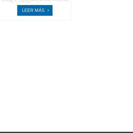
de 445W-465WExperimente la próxima
generación de tecnología solar con
LEER MÁS
SpolarPV, donde la innovación se une
a la sostenibilidad para un futuro más
brillante y ecológico.