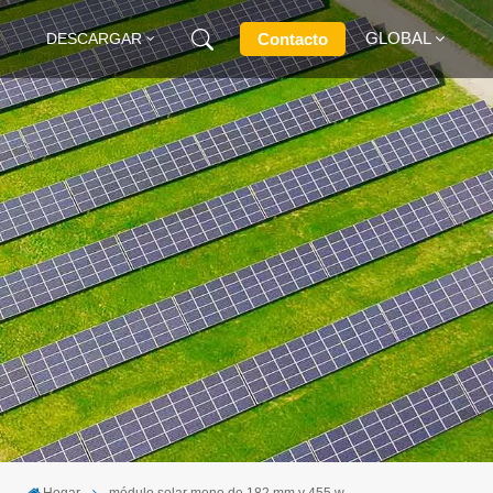
GLOBAL
Contacto
DESCARGAR
English
Français
Deutsch
Русский
Italiano
Español
Hogar
módulo solar mono de 182 mm y 455 w