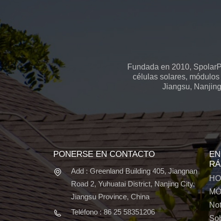
Fundada en 2010, SpolarPV
células solares, módulos 
Jiangsu, Nanjing
PONERSE EN CONTACTO
EN
RÁ
Add : Greenland Building 405, Jiangnan
HO
Road 2, Yuhuatai District, Nanjing City,
MÓ
Jiangsu Province, China
Not
Teléfono : 86 25 58351206
Sob