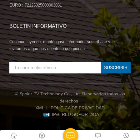
funciona bien sino que también eleva el atractivo visual de su
EURO : 72125025000003031
proyecto solar. Versatilidad: Ya sea que esté trabajando con
un techo curvo, una estructura de carga baja o una cochera,
este panel es lo suficientemente versátil para satisfacer sus
BOLETIN INFORMATIVO
necesidades. ConclusiónEl panel flexible negro completo de
360~380W de SpolarPV es la encarnación del poder y la
Continúe leyendo, manténgase informado, suscríbase y le
elegancia. Con tecnología de vanguardia, eficiencia notable y
invitamos a que nos cuente lo que piensa.
un diseño impresionante, es la solución perfecta para una
amplia gama de proyectos solares. Si está buscando un panel
solar que sea tan hermoso como potente, este panel flexible
completamente negro es la respuesta. Contáctenos hoy para
obtener más información sobre cómo puede integrarlo en su
próxima empresa solar y aprovechar todo el potencial de la
© Spolar PV Technology Co., Ltd. Reservados todos los
energía solar con estilo.
derechos .
XML
|
POLÍTICA DE PRIVACIDAD
IPv6 RED SOPORTADA