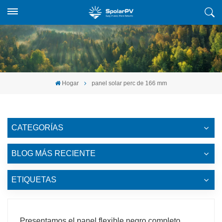
Hogar
panel solar perc de 166 mm
CATEGORÍAS
BLOG MÁS RECIENTE
ETIQUETAS
Presentamos el panel flexible negro completo