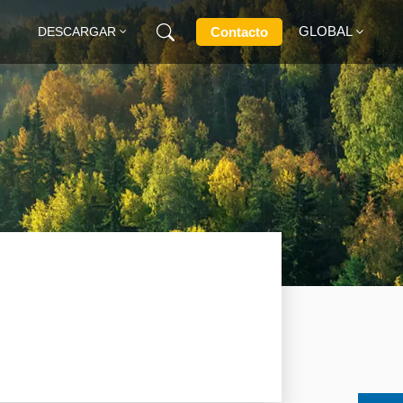
GLOBAL
Contacto
DESCARGAR
English
Français
Deutsch
Русский
Italiano
Español