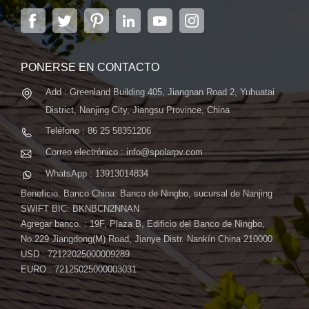
la capital de la provincia de Jiangsu, Nanjing, con una
superficie de 6.000 m2, cuenta con sistemas
automáticos avanzados...
PONERSE EN CONTACTO
Add : Greenland Building 405, Jiangnan Road 2, Yuhuatai
District, Nanjing City, Jiangsu Province, China
Teléfono : 86 25 58351206
Correo electrónico : info@spolarpv.com
WhatsApp : 13913014834
Beneficio. Banco China: Banco de Ningbo, sucursal de Nanjing
SWIFT BIC: BKNBCN2NNAN
Agregar banco. : 19F, Plaza B, Edificio del Banco de Ningbo,
No.229 Jiangdong(M) Road, Jianye Distr. Nankín China 210000
USD : 72122025000009289
EURO : 72125025000003031